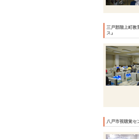
三戸郡階上町教
ス』
八戸市視聴覚セ