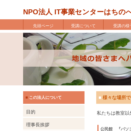
NPO法人 IT事業センターはちの
先頭ページ
受講について
受講の様
この法人について
■
様々な場所で
■
目的
私たちは教室以
理事長挨拶
公民館 『パソ