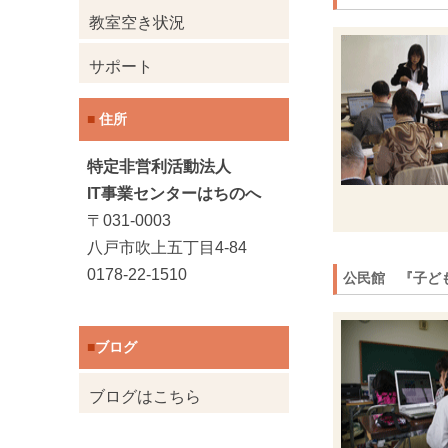
教室空き状況
サポート
住所
■
特定非営利活動法人
IT事業センターはちのへ
〒031-0003
八戸市吹上五丁目4-84
0178-22-1510
公民館 『子ど
ブログ
■
ブログはこちら